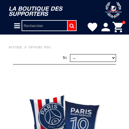
LA BOUTIQUE DES
SUPPORTERS
person
shopping_cart
0
favorite
>
ACCUEIL
OFFICIEL PSG
Tri