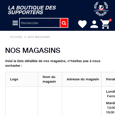
LA BOUTIQUE DES
SUPPORTERS
person
shopping_cart
0
favorite
>
ACCUEIL
NOS MAGASINS
NOS MAGASINS
Voici la liste détaillée de nos magasins, n'hésitez pas à nous
contacter :
Nom du
Logo
Adresse du magasin
Horai
magasin
Lundi
Ferm
Mardi
13:00
19:00