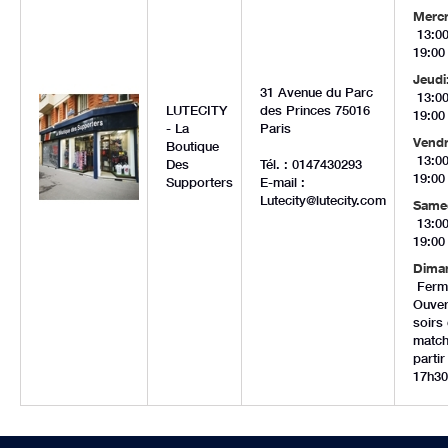
Mercr
13:00
19:00
Jeudi
31 Avenue du Parc
13:00
LUTECITY
des Princes
75016
19:00
- La
Paris
Vendr
Boutique
13:00
Des
Tél. : 0147430293
19:00
Supporters
E-mail :
Lutecity@lutecity.com
Samed
13:00
19:00
Dima
Ferm
Ouver
soirs
match
partir
17h30