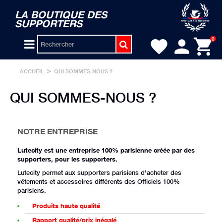
LA BOUTIQUE DES
SUPPORTERS
person
shopping_cart
0
favorite
>
ACCUEIL
QUI SOMMES-NOUS ?
QUI SOMMES-NOUS ?
NOTRE ENTREPRISE
Lutecity est une entreprise 100% parisienne créée par des
supporters, pour les supporters.
Lutecity permet aux supporters parisiens d'acheter des
vêtements et accessoires différents des Officiels 100%
parisiens.
Produits haute qualité
Rapport qualité/prix inégalé