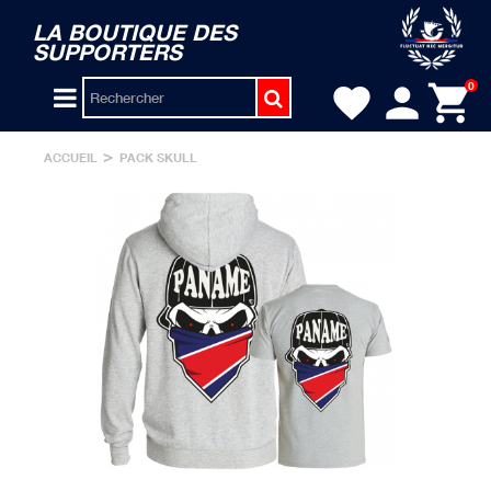
LA BOUTIQUE DES
SUPPORTERS
person
shopping_cart
0
favorite
>
ACCUEIL
PACK SKULL