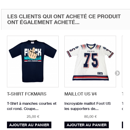
LES CLIENTS QUI ONT ACHETÉ CE PRODUIT
ONT ÉGALEMENT ACHETÉ...
T-SHIRT FCKMARS
MAILLOT US V4
T-S
T-Shirt à manches courtes et
Incroyable maillot Foot US
T-Sh
col rond. Coupe...
les supporters de...
col 
25,00 €
80,00 €
AJOUTER AU PANIER
AJOUTER AU PANIER
AJ