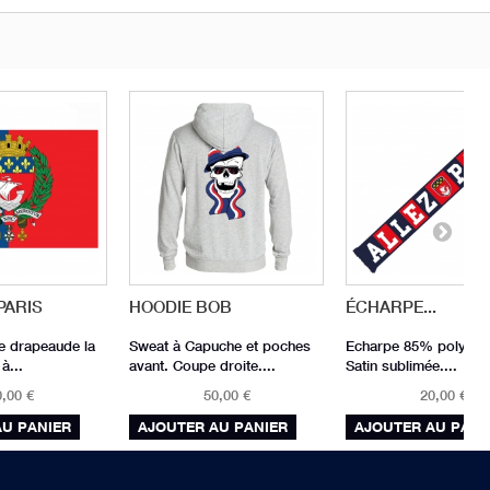
PARIS
HOODIE BOB
ÉCHARPE...
e drapeaude la
Sweat à Capuche et poches
Echarpe 85% polyest
à...
avant. Coupe droite....
Satin sublimée....
,00 €
50,00 €
20,00 €
AU PANIER
AJOUTER AU PANIER
AJOUTER AU PANI