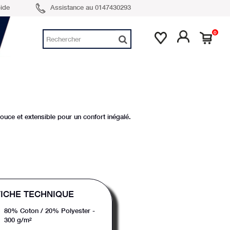
Assistance au 0147430293
pide
0
person
favorite
shopping_cart
uce et extensible pour un confort inégalé.
FICHE TECHNIQUE
80% Coton / 20% Polyester -
300 g/m²