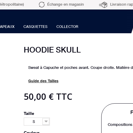
Échange en magasin
étropolitaine)
Livraison ra
APEAUX
CASQUETTES
COLLECTOR
HOODIE SKULL
Sweat à Capuche et poches avant. Coupe droite. Matière do
Guide des Tailles
50,00 €
TTC
Taille
S
Compositions
Couleur