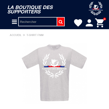
LA BOUTIQUE DES
SUPPORTERS
person
shopping_cart
0
favorite
>
ACCUEIL
T-SHIRT FNM