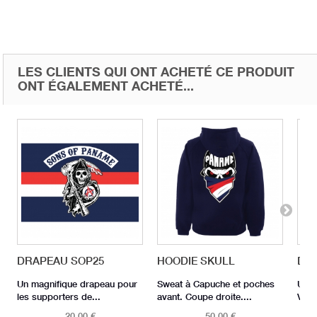
LES CLIENTS QUI ONT ACHETÉ CE PRODUIT
ONT ÉGALEMENT ACHETÉ...
DRAPEAU SOP25
HOODIE SKULL
DRA
Un magnifique drapeau pour
Sweat à Capuche et poches
Un m
les supporters de...
avant. Coupe droite....
Ville
20,00 €
50,00 €