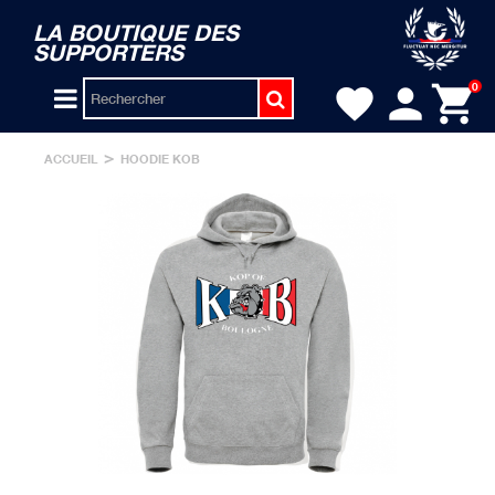
LA BOUTIQUE DES
SUPPORTERS
person
shopping_cart
0
favorite
>
ACCUEIL
HOODIE KOB