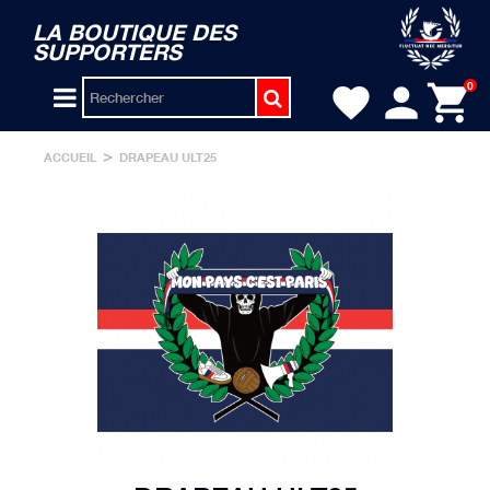
LA BOUTIQUE DES
SUPPORTERS
person
shopping_cart
0
favorite
>
ACCUEIL
DRAPEAU ULT25