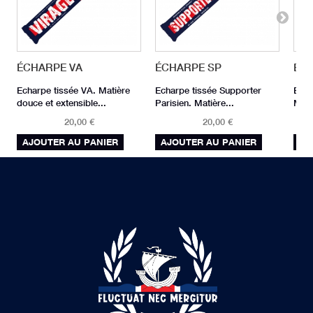
ÉCHARPE VA
ÉCHARPE SP
ÉCH
Echarpe tissée VA. Matière
Echarpe tissée Supporter
Echa
douce et extensible...
Parisien. Matière...
Mati
20,00 €
20,00 €
AJOUTER AU PANIER
AJOUTER AU PANIER
AJ